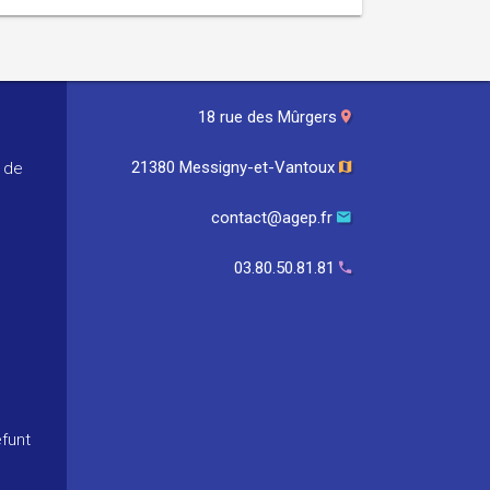
18 rue des Mûrgers
21380 Messigny-et-Vantoux
f de
contact@agep.fr
03.80.50.81.81
funt