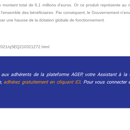
 un montant total de 6,1 millions d'euros. Or ce produit représent
 l'ensemble des bénéficiaires. Par conséquent, le Gouvernement n'en
ar une hausse de la dotation globale de fonctionnement.
se/2021/qSEQ210321272.html
e aux adhérents de la plateforme AGEP, votre Assistant à la 
e,
adhérez gratuitement en cliquant ICI
. Pour vous connecter e