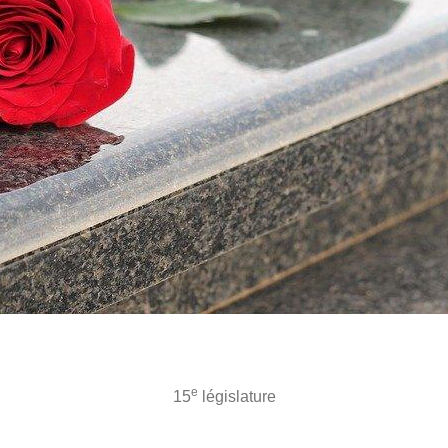
e
15
législature