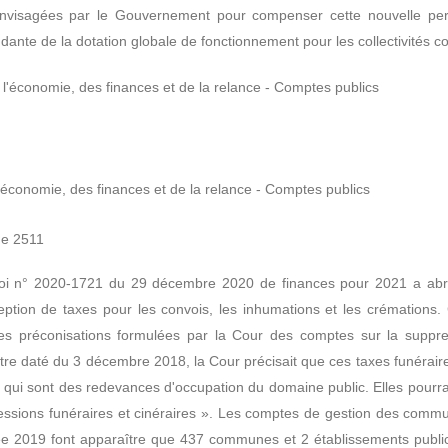
envisagées par le Gouvernement pour compenser cette nouvelle per
ante de la dotation globale de fonctionnement pour les collectivités c
l'économie, des finances et de la relance - Comptes publics
'économie, des finances et de la relance - Comptes publics
ge 2511
 la loi n° 2020-1721 du 29 décembre 2020 de finances pour 2021 a ab
 perception de taxes pour les convois, les inhumations et les crémation
s préconisations formulées par la Cour des comptes sur la suppress
e daté du 3 décembre 2018, la Cour précisait que ces taxes funéraires :
, qui sont des redevances d'occupation du domaine public. Elles pourra
ssions funéraires et cinéraires ». Les comptes de gestion des commu
née 2019 font apparaître que 437 communes et 2 établissements publ