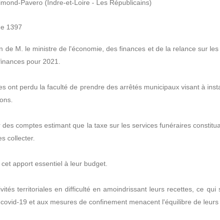
mond-Pavero (Indre-et-Loire - Les Républicains)
ge 1397
 de M. le ministre de l'économie, des finances et de la relance sur les 
finances pour 2021.
s ont perdu la faculté de prendre des arrêtés municipaux visant à inst
ions.
ur des comptes estimant que la taxe sur les services funéraires constitu
s collecter.
et apport essentiel à leur budget.
ités territoriales en difficulté en amoindrissant leurs recettes, ce q
la covid-19 et aux mesures de confinement menacent l'équilibre de leurs