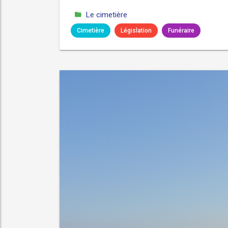
Le cimetière
Cimetière
Législation
Funéraire