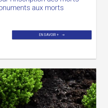
 monuments aux morts
EN SAVOIR +